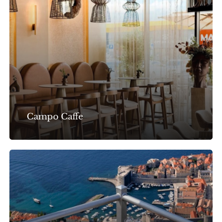
Campo Caffe
Panorama
Restaurant
&
Bar