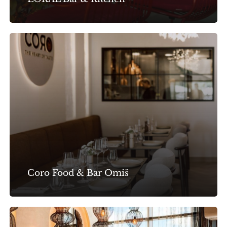
Coro
Food
&
Bar
Omiš
Coro Food & Bar Omiš
Campo
Caffe