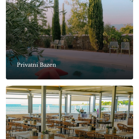
Privatni Bazen
Maestral
Pub
&
Restaurant
u
sklopu
Zaton