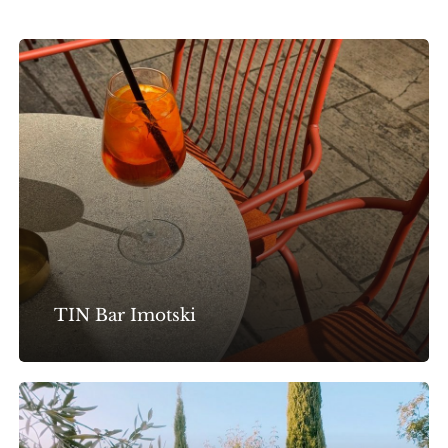
TIN
Bar
Imotski
TIN Bar Imotski
Privatni
Bazen