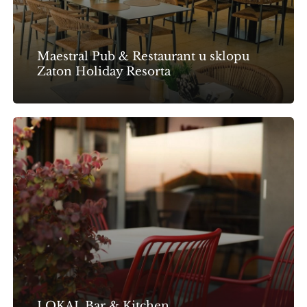
Holiday
Resorta
Maestral Pub & Restaurant u sklopu
Zaton Holiday Resorta
LOKAL
Bar
&
Kitchen
LOKAL Bar & Kitchen